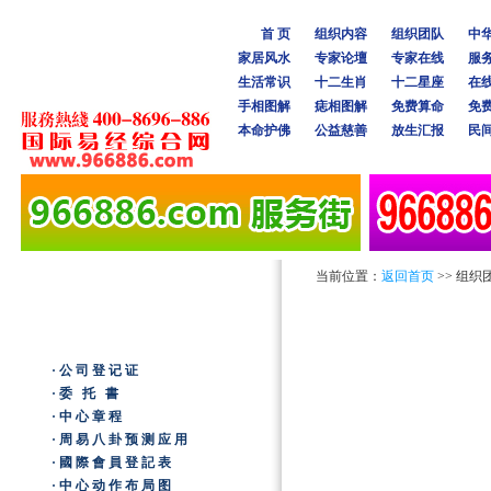
首 页
组织内容
组织团队
中
家居风水
专家论壇
专家在线
服
生活常识
十二生肖
十二星座
在
手相图解
痣相图解
免费算命
免
本命护佛
公益慈善
放生汇报
民
当前位置：
返回首页
>> 组织
·公司登记证
·委 托 書
·中心章程
·周易八卦预测应用
·國際會員登記表
·中心动作布局图