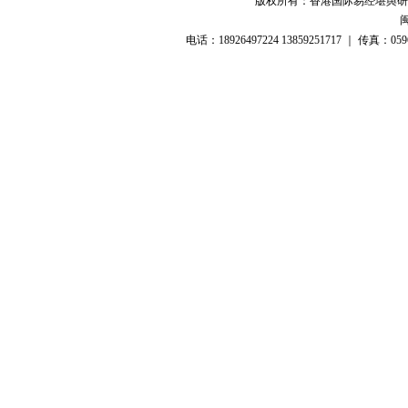
版权所有：香港国际易经堪舆研
闽
电话：18926497224 13859251717 ｜ 传真：05