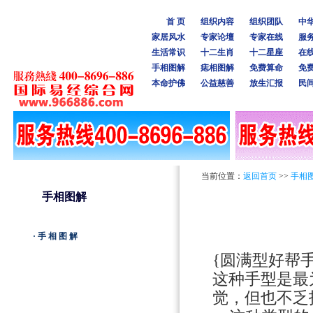
首 页
组织内容
组织团队
中
家居风水
专家论壇
专家在线
服
生活常识
十二生肖
十二星座
在
手相图解
痣相图解
免费算命
免
本命护佛
公益慈善
放生汇报
民
当前位置：
返回首页
>>
手相
手相图解
·手相图解
{圆满型好帮手
这种手型是最
觉，但也不乏