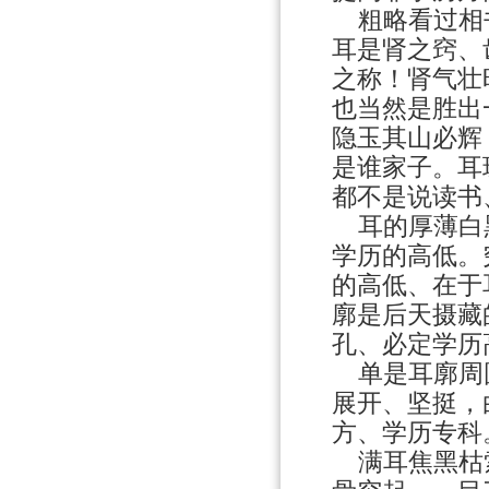
粗略看过相书
耳是肾之窍、
之称！肾气壮
也当然是胜出
隐玉其山必辉
是谁家子。耳
都不是说读书
耳的厚薄白黑
学历的高低。
的高低、在于
廓是后天摄藏
孔、必定学历
单是耳廓周圆
展开、坚挺，
方、学历专科
满耳焦黑枯索