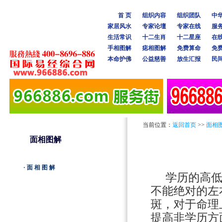
首 页
组织内容
组织团队
中
家居风水
专家论壇
专家在线
服
生活常识
十二生肖
十二星座
在
手相图解
痣相图解
免费算命
免
本命护佛
公益慈善
放生汇报
民
当前位置：
返回首页
>>
面相
面相图解
·面相图解
学历的高低
不能绝对的左
斑，对于命理
提高非学历方