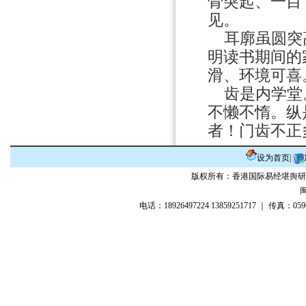
骨突起、一目
见。
耳廓虽圆突高
明读书期间的
滑、环境可喜
齿是内学堂。
不懒不惰。纵
者！门齿不正
设为首页
|
版权所有：香港国际易经堪舆研
闽
电话：18926497224 13859251717 ｜ 传真：05